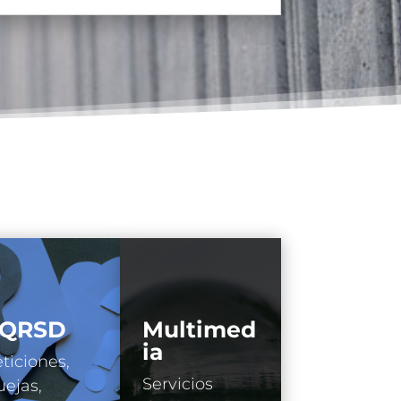
QRSD
Multimed
ia
ticiones,
Servicios
ejas,