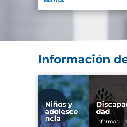
leer más
Información de
Niños y
Discapa
adolesce
dad
ncia
Información