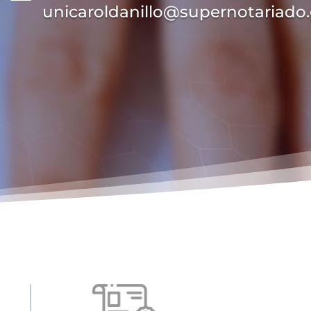
unicaroldanillo@supernotariado.