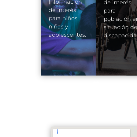
Información
de interés
de interés
para
para niños,
población e
niñas y
situación d
adolescentes.
discapacida