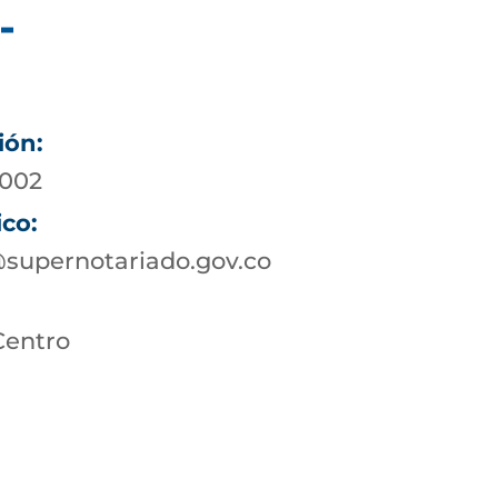
-
ión:
4002
ico:
@supernotariado.gov.co
Centro