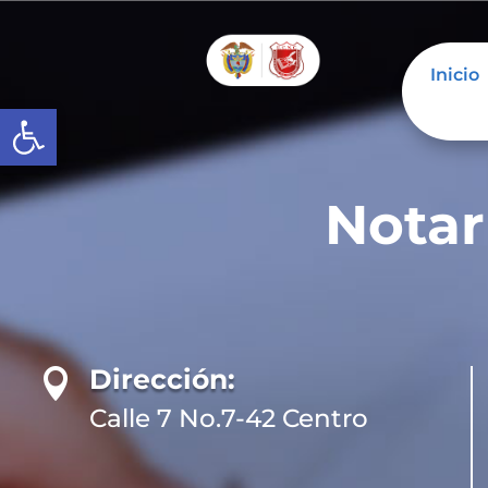
Inicio
Abrir barra de herramientas
Notar
Dirección:

Calle 7 No.7-42 Centro