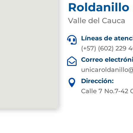
Roldanillo 
Valle del Cauca
Líneas de atenc

(+57) (602) 229 
Correo electrón

unicaroldanillo
Dirección:

Calle 7 No.7-42 