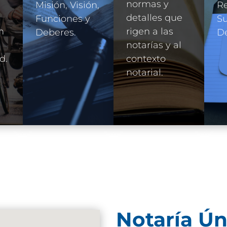
normas y
Misión, Visión,
R
detalles que
Funciones y
Su
n
rigen a las
Deberes.
D
e
notarías y al
d.
contexto
notarial.
Notaría Ún