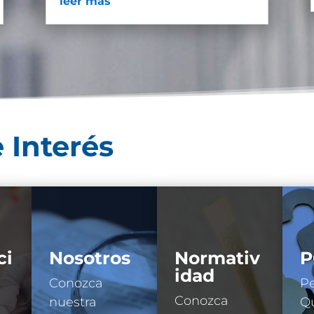
leer más
 Interés
ci
Nosotros
Normativ
P
idad
Conozca
Pe
Conozca
nuestra
Qu