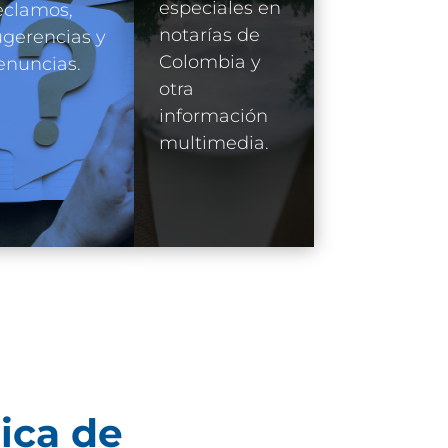
especiales en
eclamos,
notarías de
gerencias y
Colombia y
enuncias.
otra
información
multimedia.
ica de