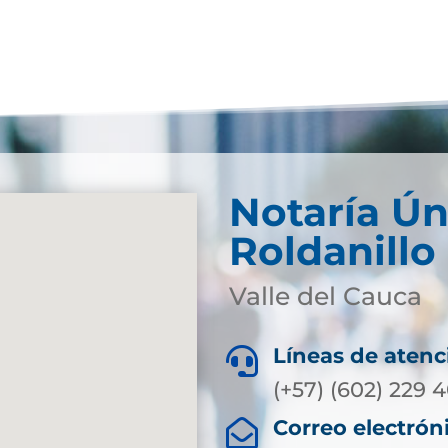
Notaría Ún
Roldanillo 
Valle del Cauca
Líneas de atenc

(+57) (602) 229 
Correo electrón
