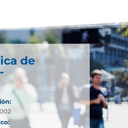
ica de
-
ión:
4002
ico: