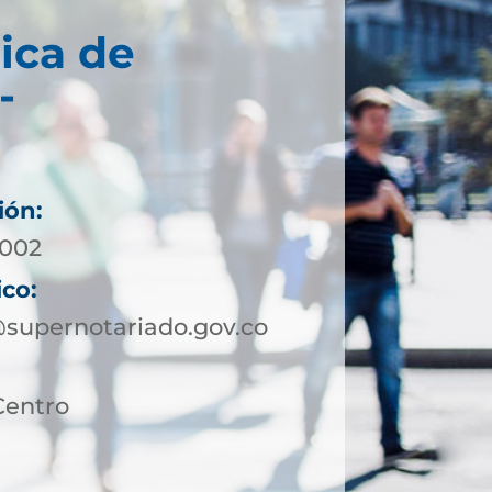
ica de
-
ión:
4002
ico:
@supernotariado.gov.co
Centro