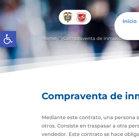
Inicio
Abrir barra de herramientas
Home
Compraventa de inmuebles
C
9
9
Compraventa de in
Mediante este contrato, una persona se
otros. Consiste en traspasar a otra p
vendedor. Este contrato se hace obli