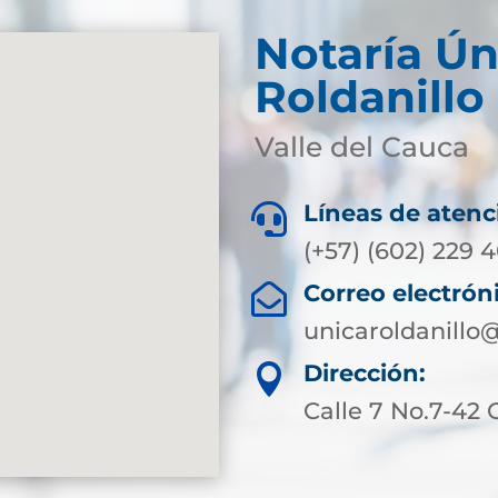
Notaría Ún
Roldanillo 
Valle del Cauca
Líneas de atenc

(+57) (602) 229 
Correo electrón

unicaroldanillo
Dirección:

Calle 7 No.7-42 