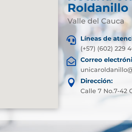
Roldanillo 
Valle del Cauca
Líneas de atenc

(+57) (602) 229 
Correo electrón

unicaroldanillo
Dirección:

Calle 7 No.7-42 