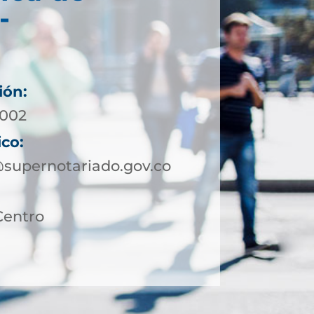
-
ión:
4002
ico:
@supernotariado.gov.co
Centro