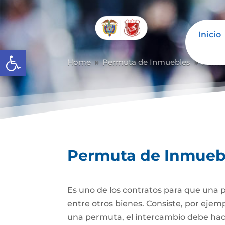
Inicio
Abrir barra de herramientas
Home
Permuta de Inmuebles
Permu
9
9
Permuta de Inmueb
Es uno de los contratos para que una p
entre otros bienes. Consiste, por ejem
una permuta, el intercambio debe hacer