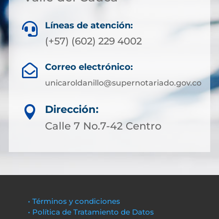
Líneas de atención:

(+57) (602) 229 4002
Correo electrónico:

unicaroldanillo@supernotariado.gov.co
Dirección:

Calle 7 No.7-42 Centro
• Términos y condiciones
• Política de Tratamiento de Datos