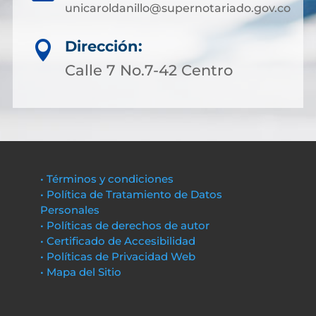
unicaroldanillo@supernotariado.gov.co
Dirección:

Calle 7 No.7-42 Centro
• Términos y condiciones
• Política de Tratamiento de Datos
Personales
• Políticas de derechos de autor
• Certificado de Accesibilidad
• Políticas de Privacidad Web
• Mapa del Sitio