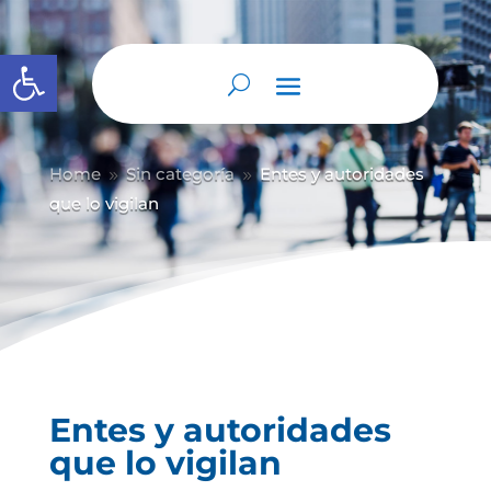
Abrir barra de herramientas
Home
Sin categoría
Entes y autoridades
9
9
que lo vigilan
Entes y autoridades
que lo vigilan