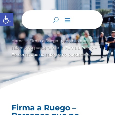
Abrir barra de herramientas
Home
Firma a Ruego- personas que no
9
saben o no puede firmar
Firma a Ruego –
9
Personas que no saben o no puede firmar
Firma a Ruego –