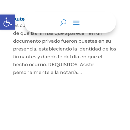
Abrir barra de herramientas
Autenticaciones
Es cuando el notario da testimonio escrito
de que las firmas que aparecen en un
documento privado fueron puestas en su
presencia, estableciendo la identidad de los
firmantes y dando fe del día en que el
hecho ocurrió. REQUISITOS: Asistir
personalmente a la notaría....