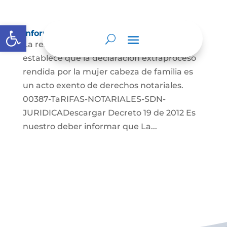
Abrir barra de herramientas
Información para Mujeres.
La resolución 0387 de 2023 de la SNR,
establece que la declaración extraproceso
rendida por la mujer cabeza de familia es
un acto exento de derechos notariales.
00387-TaRIFAS-NOTARIALES-SDN-
JURIDICADescargar Decreto 19 de 2012 Es
nuestro deber informar que La...