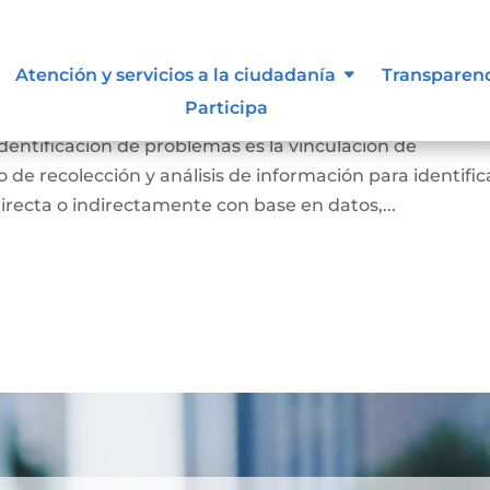
diagnóstico de necesidades e
Atención y servicios a la ciudadanía
Transparen
lemas.
Participa
identificación de problemas es la vinculación de
de recolección y análisis de información para identific
directa o indirectamente con base en datos,...