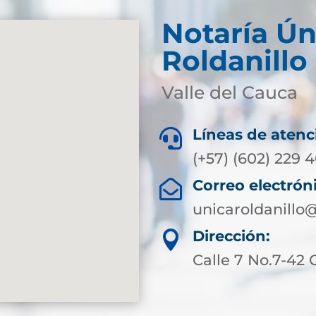
Notaría Ún
Roldanillo 
Valle del Cauca
Líneas de atenc

(+57) (602) 229 
Correo electrón

unicaroldanillo
Dirección:

Calle 7 No.7-42 