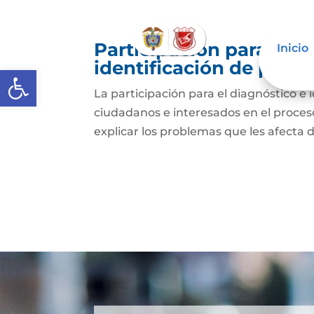
Participación para el 
Inicio
identificación de prob
Abrir barra de herramientas
La participación para el diagnóstico e 
ciudadanos e interesados en el proceso 
explicar los problemas que les afecta 