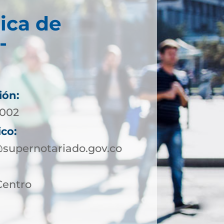
ica de
-
ión:
4002
ico:
@supernotariado.gov.co
Centro