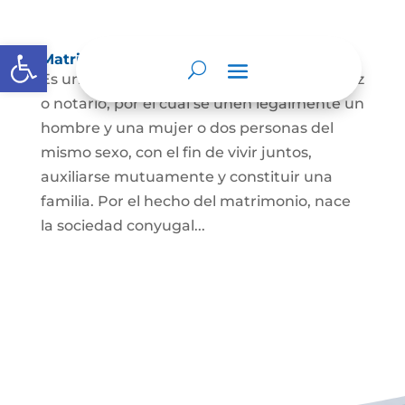
Abrir barra de herramientas
Matrimonio Civil
Es un contrato solemne celebrado ante juez
o notario, por el cual se unen legalmente un
hombre y una mujer o dos personas del
mismo sexo, con el fin de vivir juntos,
auxiliarse mutuamente y constituir una
familia. Por el hecho del matrimonio, nace
la sociedad conyugal...