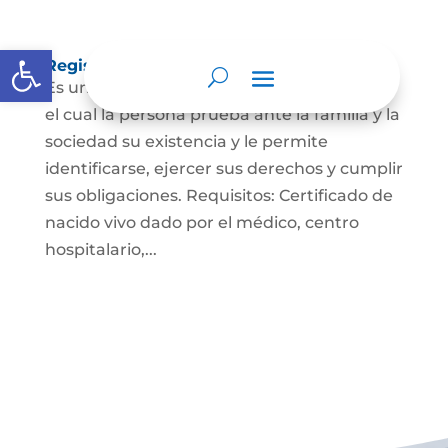
Abrir barra de herramientas
Registro Civil de Nacimiento
Es un documento indispensable mediante
el cual la persona prueba ante la familia y la
sociedad su existencia y le permite
identificarse, ejercer sus derechos y cumplir
sus obligaciones. Requisitos: Certificado de
nacido vivo dado por el médico, centro
hospitalario,...